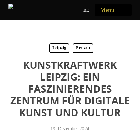
Skip
Menu
DE
to
main
content
Leipzig
Freizeit
KUNSTKRAFTWERK
LEIPZIG: EIN
FASZINIERENDES
ZENTRUM FÜR DIGITALE
KUNST UND KULTUR
19. Dezember 2024