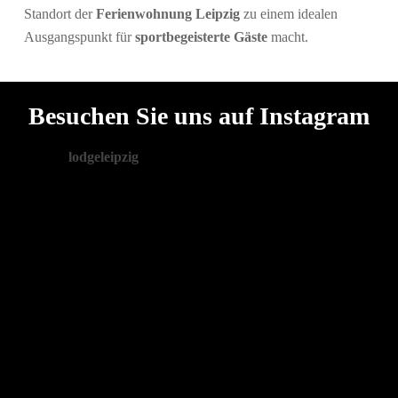
Standort der
Ferienwohnung Leipzig
zu einem idealen
Ausgangspunkt für
sportbegeisterte Gäste
macht.
Besuchen Sie uns auf Instagram
lodgeleipzig
Exklusive Apartments in Leipzig
🗝️ stilvoll - modern - zentral
✉️ mail@lodge-leipzig.de