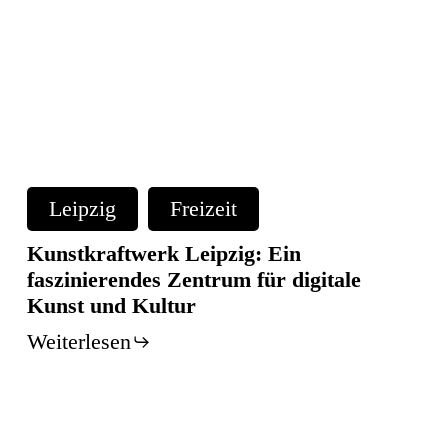
Kunstkraftwerk
Leipzig:
Leipzig
Freizeit
Ein
faszinierendes
Kunstkraftwerk Leipzig: Ein
Zentrum
faszinierendes Zentrum für digitale
für
Kunst und Kultur
digitale
Weiterlesen
Kunst
und
Kultur