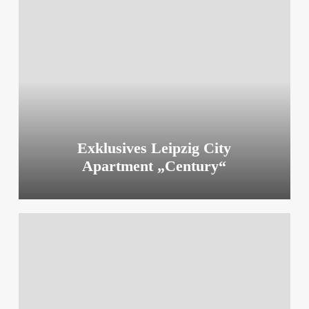
Leipzig
City
Apartment
„Century“
Exklusives Leipzig City
Apartment „Century“
Exklusives
Leipzig
City
Apartment
„Urban“