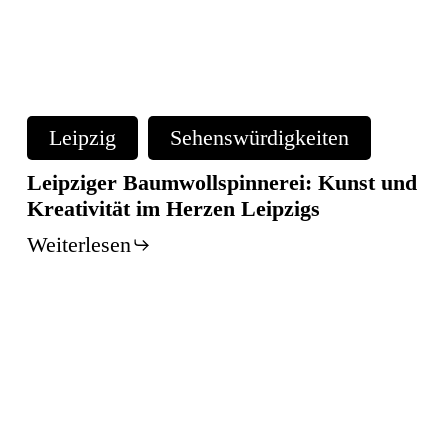
Leipziger
Baumwollspinnerei:
Leipzig
Sehenswürdigkeiten
Kunst
und
Leipziger Baumwollspinnerei: Kunst und
Kreativität
Kreativität im Herzen Leipzigs
im
Weiterlesen
Herzen
Leipzigs