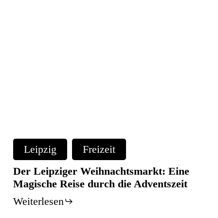
Der
Leipziger
Leipzig
Freizeit
Weihnachtsmarkt:
Eine
Der Leipziger Weihnachtsmarkt: Eine
Magische
Magische Reise durch die Adventszeit
Reise
Weiterlesen
durch