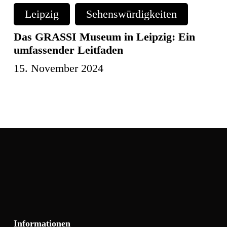
GRASSI
Leipzig
Sehenswürdigkeiten
Museum
in
Das GRASSI Museum in Leipzig: Ein
Leipzig:
umfassender Leitfaden
Ein
15. November 2024
umfassender
Leitfaden
Informationen